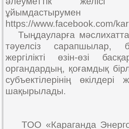
әлеуметтік желісі 
ұйымдастырумен 
https://www.facebook.com/ka
Тыңдауларға мәслихаттар
тәуелсіз сарапшылар, б
жергілікті өзін-өзі бас
органдардың, қоғамдық бірл
субъектілерінің өкілдер
шақырылады.
ТОО «Караганда Энергоцен