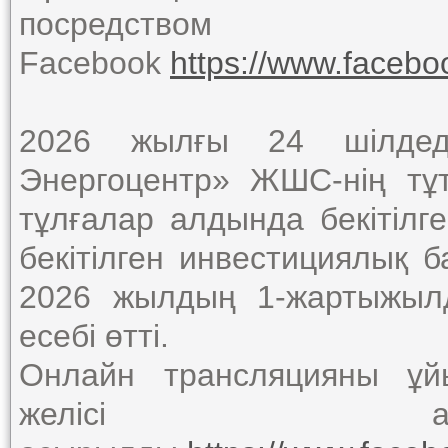
посредством 
Facebook
https://www.faceb
2026 жылғы 24 шілдеде
Энергоцентр» ЖШС-нің тұ
тұлғалар алдында бекітілг
бекітілген инвестициялық
2026 жылдың 1-жартыжыл
есебі өтті.
Онлайн трансляцияны ұй
желісі ар