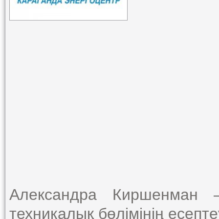
Александра Киршенман –
техникалық бөлімінің есепте