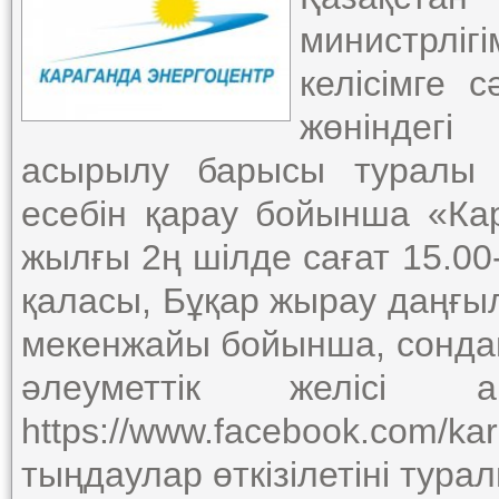
министрлі
келісімге 
жөніндегі
асырылу барысы туралы 
есебін қарау бойынша «К
жылғы 2ң шілде сағат 15.0
қаласы, Бұқар жырау даңғыл
мекенжайы бойынша, сондай
әлеуметтік желісі 
https://www.facebook.co
тыңдаулар өткізілетіні тур