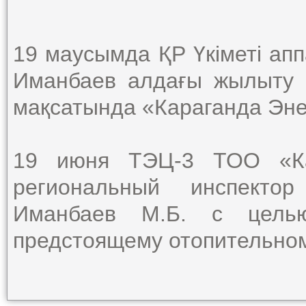
19 маусымда ҚР Үкіметі апп
Иманбаев алдағы жылыту
мақсатында «Караганда Эн
19 июня ТЭЦ-3 ТОО «Кар
региональный инспекто
Иманбаев М.Б. с целью
предстоящему отопительном