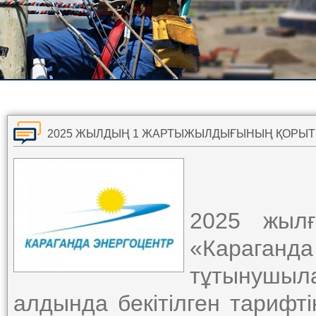
2025 жылғ
«Карага
тұтынушыла
алдында бекітілген тарифті