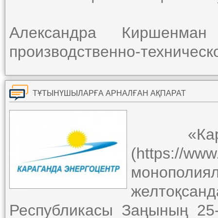
Александра Киршенм
производственно-техническ
ТҰТЫНҮШЫЛАРҒА АРНАЛҒАН АҚПАРАТ
«Караг
(https:/
монополи
желтоқса
Республикасы Заңының 25-