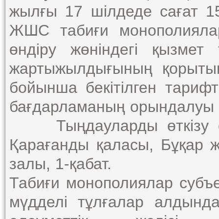
жылғы 17 шілдеде сағат 1
ЖШС табиғи монополиялар
өндіру жөніндегі қызме
жартыжылдығының қорыты
бойынша бекітілген тариф
бағдарламаның орындалуы т
Тыңдауларды өткізу орн
Қарағанды қаласы, Бұқар ж
залы, 1-қабат.
Табиғи монополиялар субъе
мүдделі тұлғалар алдында