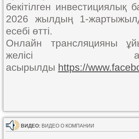
бекітілген инвестициялық
2026 жылдың 1-жартыжыл
есебі өтті.
Онлайн трансляцияны ұй
желісі ар
асырылды
https://www.face
ВИДЕО:
ВИДЕО О КОМПАНИИ