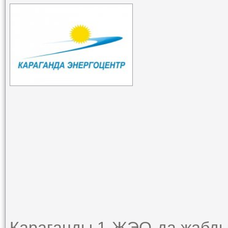
Қарағанды 1-ЖЭО-да жабды