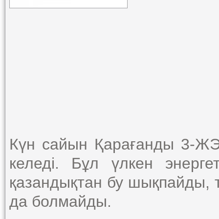
Күн сайын Қарағанды 3-ЖЭО
келеді. Бұл үлкен энерге
қазандықтан бу шықпайды, 
да болмайды.