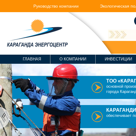
Руководство компании
Экологическая по
ГЛАВНАЯ
О КОМПАНИИ
ИНВЕСТИЦИИ
ТОО
основ
город
КАР
обесп