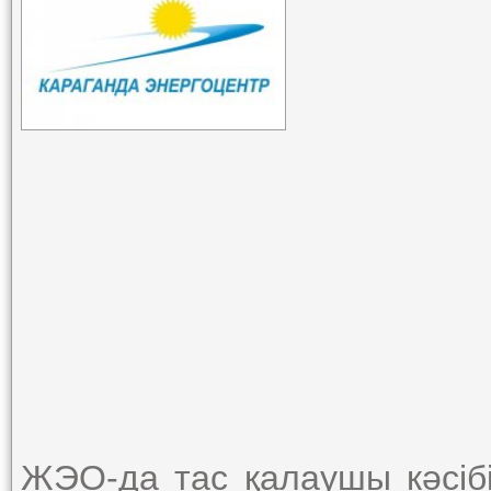
ЖЭО-да тас қалаушы кәсібі