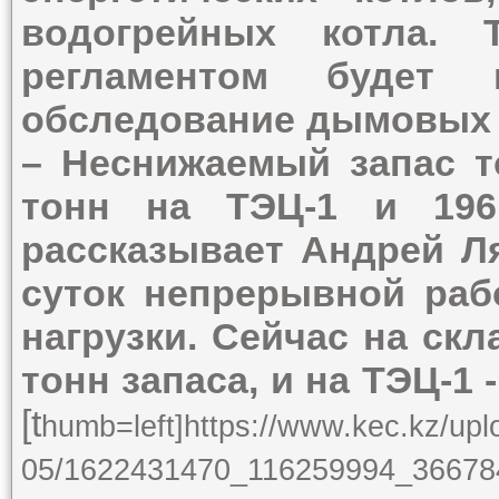
водогрейных котла.
регламентом будет п
обследование дымовых 
– Неснижаемый запас т
тонн на ТЭЦ-1 и 19
рассказывает Андрей Ля
суток непрерывной раб
нагрузки. Сейчас на ск
тонн запаса, и на ТЭЦ-1 
[t
humb=left]https://www.kec.kz/upl
05/1622431470_116259994_36678