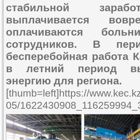
стабильной зараб
выплачивается вов
оплачиваются больн
сотрудников. В пер
бесперебойная работа К
в летний период вы
энергию для региона.
[
thumb=left]https://www.kec.k
05/1622430908_116259994_