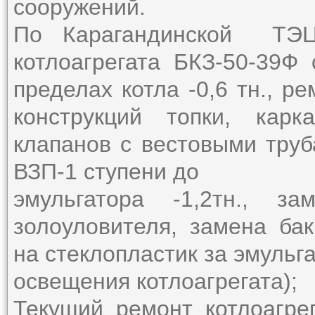
сооружений.
По Карагандинской Т
котлоагрегата БКЗ-50-39Ф
пределах котла -0,6 тн., р
конструкций топки, кар
клапанов с вестовыми труб
ВЗП-1 ступени до
эмульгатора -1,2тн., з
золоуловителя, замена бак
на стеклопластик за эмульг
освещения котлоагрегата);
Текущий ремонт котлоагре