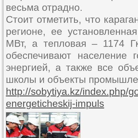
весьма отрадно.
Стоит отметить, что карага
регионе, ее установленна
МВт, а тепловая – 1174 Г
обеспечивают население г
энергией, а также все объ
школы и объекты промышле
http://sobytiya.kz/index.php/g
energeticheskij-impuls