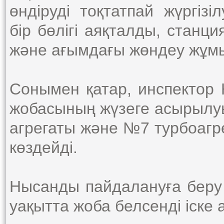
өндіруді тоқтатпай жүргіз
бір бөлігі аяқталды, станци
және ағымдағы жөндеу жұм
Сонымен қатар, инспектор
жобасының жүзеге асырылу
агрегаты және №7 турбоагр
көздейді.
Нысанды пайдалануға беру 
уақытта жоба белсенді іске 