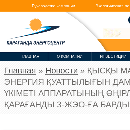
Руководство компании
Экологическая по
ГЛАВНАЯ
О КОМПАНИИ
ИНВЕСТИЦИИ
Главная
»
Новости
» ҚЫСҚЫ М
ЭНЕРГИЯ ҚУАТТЫЛЫҒЫН ДАМ
ҮКІМЕТІ АППАРАТЫНЫҢ ӨҢІР
ҚАРАҒАНДЫ 3-ЖЭО-ҒА БАРДЫ