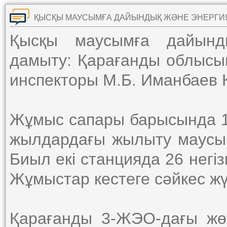
Қысқы маусымға дайынд
дамыту: Қарағанды облысын
инспекторы М.Б. Иманбаев 
Жұмыс сапары барысында 
жылдардағы жылыту маусы
Биыл екі станцияда 26 негі
Жұмыстар кестеге сәйкес жүр
Қарағанды 3-ЖЭО-дағы жө