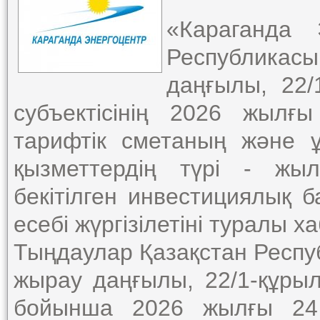
«Караганда 
Республикас
даңғылы, 22/
субъектісінің 2026 жылғ
тарифтік сметаның және ұ
қызметтердің түрі - жы
бекітілген инвестициялық
есебі жүргізілетіні туралы 
Тыңдаулар Қазақстан Респу
жырау даңғылы, 22/1-құрыл
бойынша 2026 жылғы 24 