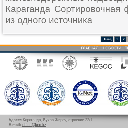
Караганда Сортировочная
из одного источника
Назад
1
2
ГЛАВНАЯ
НОВОСТИ
П
Адрес:
г.Караганда, Бухар-Жирау, строение 22/1
E-mail:
office@kec.kz