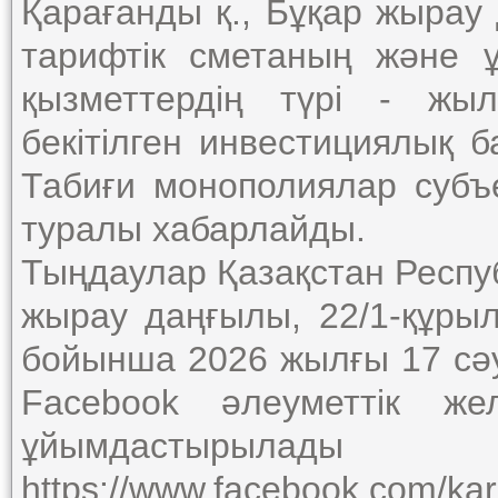
Қарағанды қ., Бұқар жырау 
тарифтік сметаның және ұ
қызметтердің түрі - жы
бекітілген инвестициялық
Табиғи монополиялар субъек
туралы хабарлайды.
Тыңдаулар Қазақстан Респу
жырау даңғылы, 22/1-құрыл
бойынша 2026 жылғы 17 сәуі
Facebook әлеуметтік же
ұйымдастырылады
https://www.facebook.com/ka