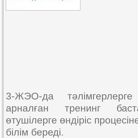
3-ЖЭО-да тәлімгерлерге
арналған тренинг бас
өтушілерге өндіріс процесін
білім береді.