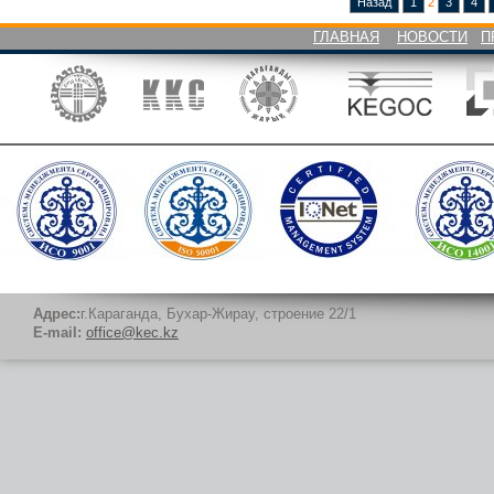
Назад
1
2
3
4
ГЛАВНАЯ
НОВОСТИ
П
Адрес:
г.Караганда, Бухар-Жирау, строение 22/1
E-mail:
office@kec.kz