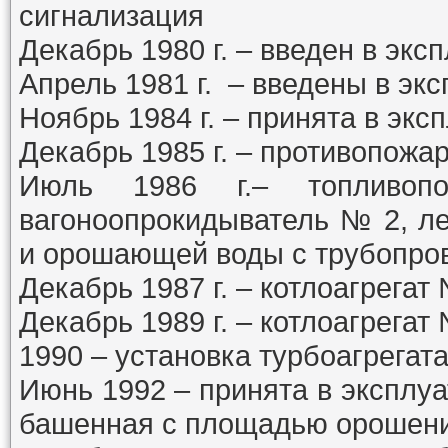
сигнализация
Декабрь
1980
г. – введен в экс
Апрель
1981
г. – введены в эк
Ноябрь
1984
г. – принята в эк
Декабрь
1985
г. – противопожа
Июль
1986
г.– топливопо
вагоноопрокидыватель № 2, ле
и орошающей воды с трубопро
Декабрь
1987
г. – котлоагрегат
Декабрь
1989
г. – котлоагрегат
1990
– установка турбоагрегат
Июнь
1992
– принята в эксплу
башенная с площадью орошени