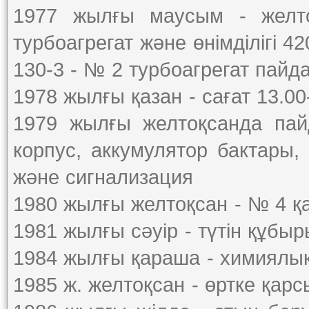
1977 жылғы маусым - жел
турбоагрегат және өнімділігі 42
130-3 - № 2 турбоагрегат пайда
1978 жылғы қазан - сағат 13.0
1979 жылғы желтоқсанда пай
корпус, аккумулятор бактары,
және сигнализация
1980 жылғы желтоқсан - № 4 қа
1981 жылғы сәуір - түтін құбы
1984 жылғы қараша - химиялық
1985 ж. желтоқсан - өртке қар