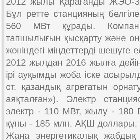
2012 жылы Қарағанды ЖЭО-3 №
Бұл ретте станцияның белгіле
560 МВт құрады. Компани
тапшылығын қысқарту және он
жөніндегі міндеттерді шешуге е
2012 жылдан 2016 жылға дейі
ірі ауқымды жоба іске асырыл
ст. қазандық агрегатын орнат
аяқталған»). Электр станци
электр - 110 МВт, жылу - 180
құны - 185 млн. АҚШ доллары.
Жаңа энергетикалық жабдық