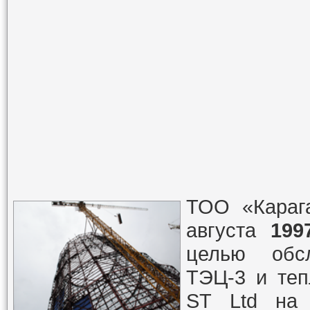
ТОО «Караг
августа
199
целью обсл
ТЭЦ-3 и те
ST Ltd на 