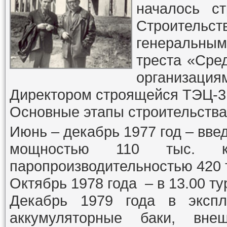
началось ст
Строитель
генеральны
треста «Сре
организация
Директором строящейся ТЭЦ-3 
Основные этапы строительства
Июнь – декабрь
1977
год – вве
мощностью 110 тыс.
паропроизводительностью 420 т
Октябрь
1978
года – в 13.00 ту
Декабрь
1979
года в эксплу
аккумуляторные баки, вне