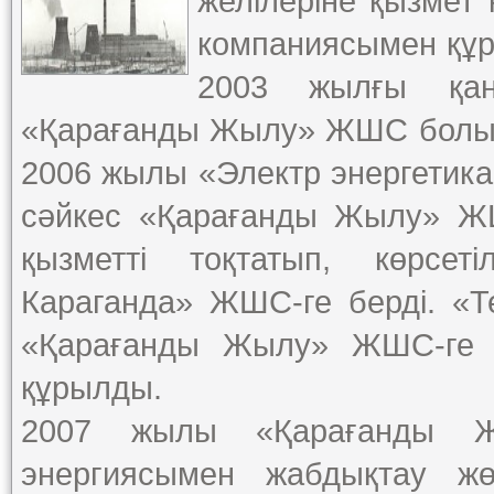
желілеріне қызмет
компаниясымен құр
2003 жылғы қа
«Қарағанды Жылу» ЖШС болып
2006 жылы «Электр энергетик
сәйкес «Қарағанды Жылу» Ж
қызметті тоқтатып, көрсет
Караганда» ЖШС-ге берді. «
«Қарағанды Жылу» ЖШС-ге ти
құрылды.
2007 жылы «Қарағанды 
энергиясымен жабдықтау жөн