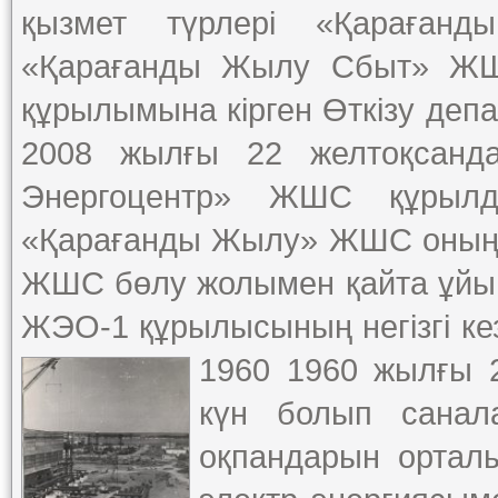
қызмет түрлері «Қараған
«Қарағанды Жылу Сбыт» Ж
құрылымына кірген Өткізу деп
2008 жылғы 22 желтоқсанд
Энергоцентр» ЖШС құрыл
«Қарағанды Жылу» ЖШС оның 
ЖШС бөлу жолымен қайта ұй
ЖЭО-1 құрылысының негізгі ке
1960 1960 жылғы 
күн болып санал
оқпандарын ортал