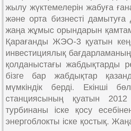
жылу жүктемелерін жабуға ған
және орта бизнесті дамытуға д
жаңа жұмыс орындарын қамтам
Қарағанды ЖЭО-3 қуатын кеңе
инвестициялық бағдарламаның б
қолданыстағы жабдықтарды ре
бізге бар жабдықтар қазанд
мүмкіндік берді. Екінші б
станциясының қуатын 20
турбинаны іске қосу есебін
энергоблокты іске қостық. Ж