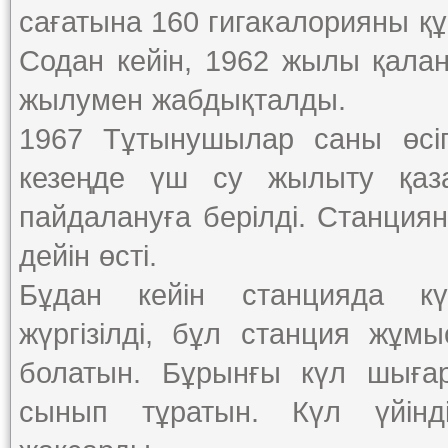
сағатына 160 гигакалорияны қ
Содан кейін, 1962 жылы қала
жылумен жабдықталды.
1967 Тұтынушылар саны өсіп
кезеңде үш су жылыту қаз
пайдалануға берілді. Станция
дейін өсті.
Бұдан кейін станцияда кү
жүргізілді, бұл станция жұм
болатын. Бұрынғы күл шығар
сынып тұратын. Күл үйінд