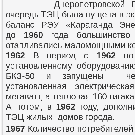
Днеропетровской
очередь ТЭЦ была пущена в э
баланс РЭУ «Караганда Энер
до
1960
года большинство 
отапливались маломощными ко
1962
В период с
1962
п
установленному оборудованию
БКЗ-50 и запущены четы
установленная электрическ
мегаватт, а тепловая 160 гигак
А потом, в
1962
году, дополн
ТЭЦ жилых домов города.
1967
Количество потребителей р