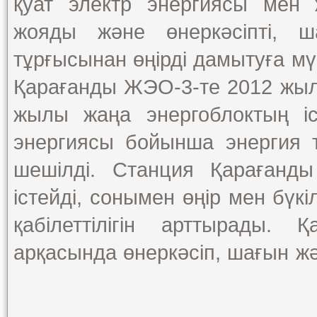
қуат электр энергиясы мен
жояды және өнеркәсіпті, 
тұрғысынан өңірді дамытуға мүм
Қарағанды ЖЭО-3-те 2012 жыл
жылы жаңа энергоблоктың і
энергиясы бойынша энергия т
шешілді. Станция Қарағанды
істейді, сонымен өңір мен бүк
қабілеттілігін арттырады.
арқасында өнеркәсіп, шағын ж