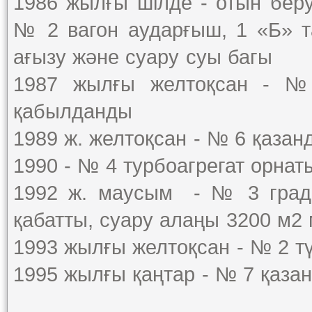
1986 жылғы шілде - отын бер
№ 2 вагон аударғыш, 1 «Б» т
ағызу және суару суы багы
1987 жылғы желтоқсан - № 
қабылданды
1989 ж. желтоқсан - № 6 қазан
1990 - № 4 турбоагрегат орна
1992 ж. маусым - № 3 гради
қабатты, суару алаңы 3200 м2
1993 жылғы желтоқсан - № 2 т
1995 жылғы қаңтар - № 7 қаза