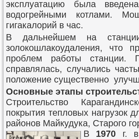
эксплуатацию была введена
водогрейными котлами. Мо
гигакалорий в час.
В дальнейшем на станции
золокошлакоудаления, что п
проблем работы станции. 
справлялась, случались част
положение существенно улучш
Основные этапы строительс
Строительство Карагандин
покрытия тепловых нагрузок 
районов Майкудука, Старого го
В
1970
г. 