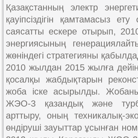
Қазақстанның электр энерге
қауіпсіздігін қамтамасыз ет
саясатты ескере отырып, 20
энергиясының генерациялайт
жөніндегі стратегияны қабылда
2010 жылдан 2015 жылға дейінг
қосалқы жабдықтарын реконс
жоба іске асырылды. Жобаны
ЖЭО-3 қазандық және турби
арттыру, оның техникалық-эко
өндіруші зауыттар ұсынған ном