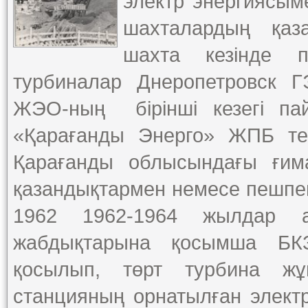
электр энергиясым
шахталардың қаз
шахта кезінде 
турбиналар Днеропетровск Г
ЖЭО-ның бірінші кезегі па
«Қарағанды Энерго» ЖПБ теңг
Қарағанды облысындағы ғима
қазандықтармен немесе пешпе
1962 1962-1964 жылдар 
жабдықтарына қосымша БКЗ
қосылып, төрт турбина ж
станцияның орнатылған элект