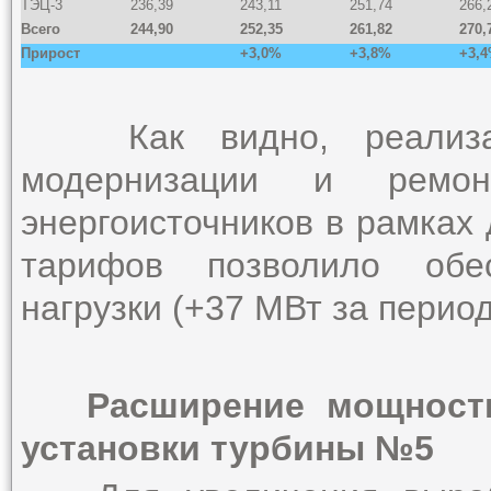
ТЭЦ-3
236,39
243,11
251,74
266,
Всего
244,90
252,35
261,82
270,
Прирост
+3,0%
+3,8%
+3,
Как видно, реализаци
модернизации и ремон
энергоисточников в рамках
тарифов позволило обес
нагрузки (+37 МВт за период 
Расширение мощности 
установки турбины №5