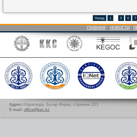
Назад
1
...
5
6
7
ГЛАВНАЯ
НОВОСТИ
П
Адрес:
г.Караганда, Бухар-Жирау, строение 22/1
E-mail:
office@kec.kz